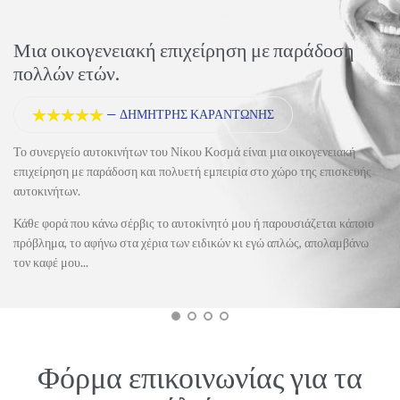
οση
Άψογη εξυπηρέτηση και οικονομία.
—
ΣΤΕΛΙΟΣ ΤΖΙΒΓΙΝΙΔΗΣ





Είμαι απόλυτα ευχαριστημένος από την εξυπηρέτηση, την τεχνογνωσί
φιλικό περιβάλλον, αλλά και τις τιμές.
ιακή
ισκευής
Το συστήνω ανεπιφύλακτα σε όλους όσους ενδιαφέρονται για την κα
κατάσταση του αυτοκινήτου, αλλά και του πορτοφολιού τους...
ι κάποιο
λαμβάνω
Φόρμα επικοινωνίας για τα
σχόλιά σας