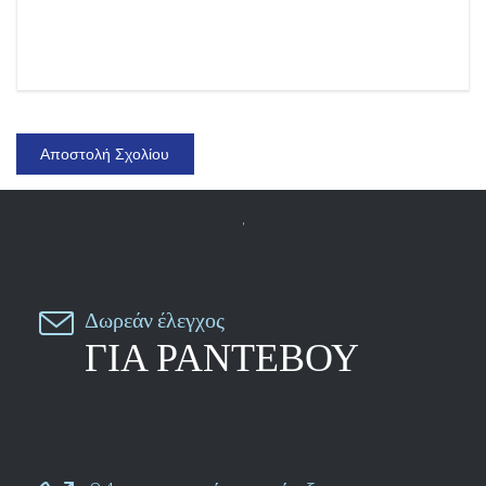


Δωρεάν έλεγχος
ΓΙΑ ΡΑΝΤΕΒΟΥ
24ωρη γραμμή υποστήριξης

6988.797.596