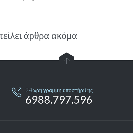
τείλει άρθρα ακόμα

24ωρη γραμμή υποστήριξης

6988.797.596