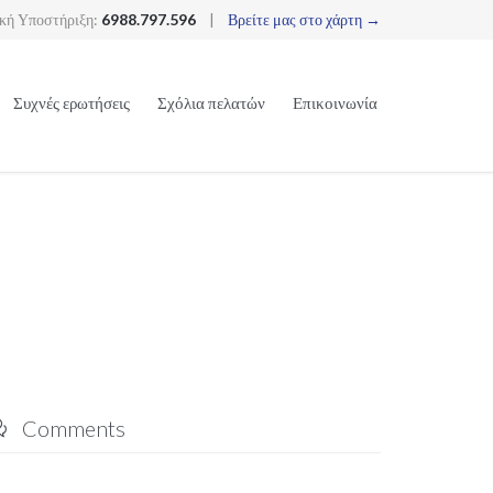
κή Υποστήριξη:
6988.797.596
|
Βρείτε μας στο χάρτη →
Skip
Συχνές ερωτήσεις
Σχόλια πελατών
Επικοινωνία
to
content
Comments
