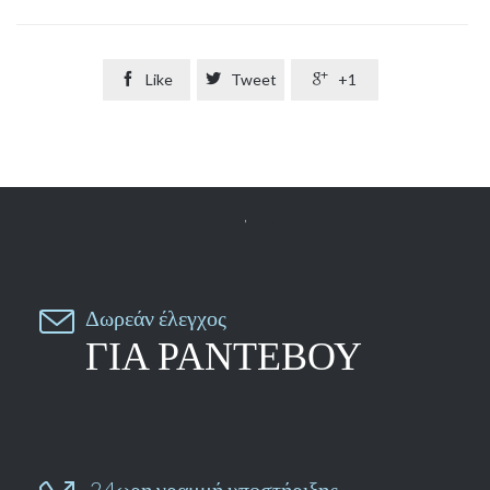

Like

Tweet

+1


Δωρεάν έλεγχος
ΓΙΑ ΡΑΝΤΕΒΟΥ
24ωρη γραμμή υποστήριξης