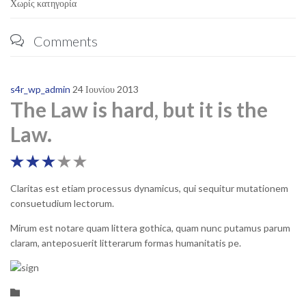
Χωρίς κατηγορία
Comments

s4r_wp_admin
24 Ιουνίου 2013
The Law is hard, but it is the
Law.





Claritas est etiam processus dynamicus, qui sequitur mutationem
consuetudium lectorum.
Mirum est notare quam littera gothica, quam nunc putamus parum
claram, anteposuerit litterarum formas humanitatis pe.
Κατηγορία
